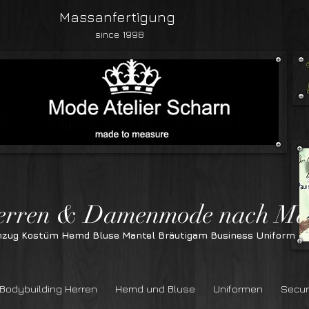
Massanfertigung
since 1998
n & Damenmode nach Ma
nzug Kostüm Hemd Bluse Mantel Bräutigam Business Uniform
Bodybuilding Herren
Hemd und Bluse
Uniformen
Secur