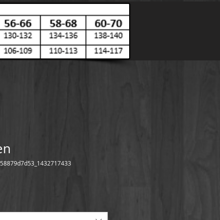
en
5658879d7d53_1432717433