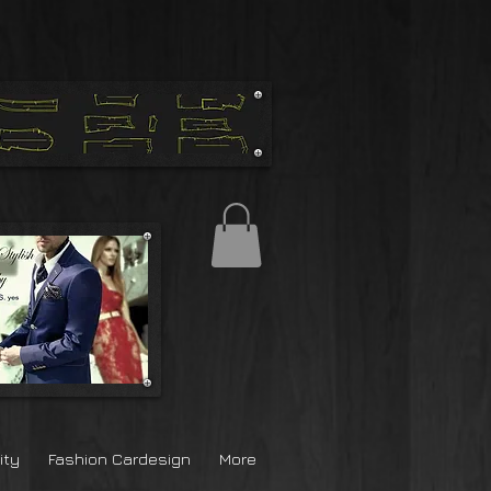
ß
ity
Fashion Cardesign
More