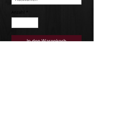
Anzahl
*
In den Warenkorb
z.B Gr. 60-50 bedeutet 60 in
der Brust und 50 in der Taille
Impressum
Folge uns
Instagram