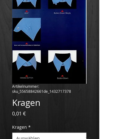
Artikelnummer:
sku_55658842661de_1432717378
Kragen
Preis
0,01 €
Kragen
*