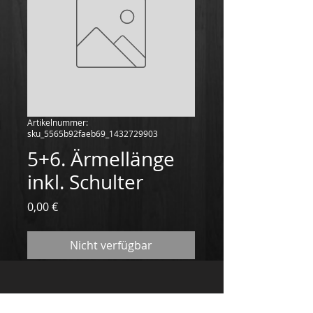
Artikelnummer:
sku_5565b92faeb69_1432729903
5+6. Ärmellänge
inkl. Schulter
Preis
0,00 €
Nicht verfügbar