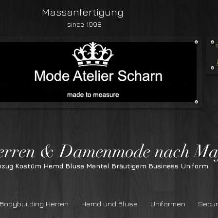
Massanfertigung
since 1998
n & Damenmode nach Ma
nzug Kostüm Hemd Bluse Mantel Bräutigam Business Uniform
Bodybuilding Herren
Hemd und Bluse
Uniformen
Secur