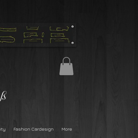
ß
ity
Fashion Cardesign
More