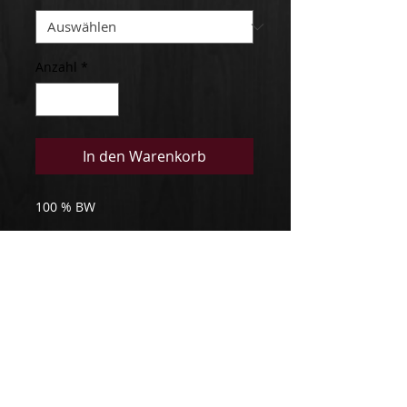
Anzahl
*
In den Warenkorb
100 % BW
Details
Hemd nach Maß
z.B Gr. 60-50 bedeutet 60 in
der Brust und 50 in der Taille