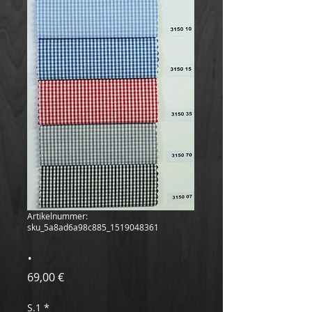
Artikelnummer:
sku_5a8ad6a98c885_1519048361
.
Preis
69,00 €
S.1
*